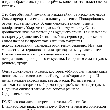
изделия браслетов, гривен серёжек, конечно этот пласт слегка
утерян».
Это был обычный прутик из нержавейки. За несколько часов
Ольга превратила его в стильное украшение. Понадобились
огонь, вода и молоток. А еще художественное чутье и
воображение. Ударами по раскалённому металлу Ольга
добивается нужной формы для будущего грина. Так называли
в старину украшение. Создавать бижутерию средневековья
Ольга начала не просто так. Окончив факультет
искусствоведения, увлеклась этой темой серьёзно. Изучала
множество материалов, начала преподавать в университете.
Позже получила вторую специальность — мастер
декоративно-прикладного искусства. Говорит, всегда тянуло к
ручному труду.
Ольга Локтионова, кузнец, косторез: «Много лет я занималась
пошивом костюмов для своей студии «Старина танца». И
делала мелкие аксессуары, веера, маски. Когда я начала
заниматься исторической реконструкцией, все эти артефакты.
В данном случае я занимаюсь эпохой раннего
Средневековья».
IX-XI век оказался интересен не только Ольге. Во
Владивостоке таких целый клуб. Все увлечены исторической