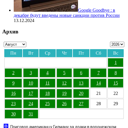
Google Goodbye : в
декабре будут введены новые санкции против России
13.12.2024
Архив
Пн
Вт
Ср
Чт
Пт
Сб
Вс
1
2
3
4
5
6
7
8
9
10
11
12
13
14
15
16
17
18
19
20
21
22
23
24
25
26
27
28
29
30
31
Приговор американцу Гилману за драки в воронежском