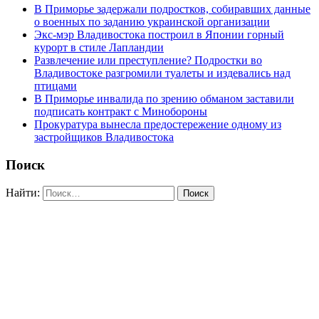
В Приморье задержали подростков, собиравших данные
о военных по заданию украинской организации
Экс-мэр Владивостока построил в Японии горный
курорт в стиле Лапландии
Развлечение или преступление? Подростки во
Владивостоке разгромили туалеты и издевались над
птицами
В Приморье инвалида по зрению обманом заставили
подписать контракт с Минобороны
Прокуратура вынесла предостережение одному из
застройщиков Владивостока
Поиск
Найти: