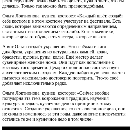
реконструкцией. Мало уметь это делать, нужно знать, что ты
делаешь. Только так можно быть правдоподобным.
Ольга Локтионова, кузнец, косторез: «Каждый шьёт, создаёт
себе костюм и в этом костюме участвует на фестивале. Есть
люди, которые занимаются определённым направлением,
связанным с изготовлением чего-либо. Есть кожевники,
которые делают обувь, есть мастера, которые шьют».
А вот Ольга создаёт украшения. Это серёжки из игл
дикобраза, украшения из натуральных камней, кожи,
браслеты, кулоны, руны, колье. Ещё мастер делает
сувенирные женские ножи. Они идут как дополнение к
костюму того времени. Декор их полностью соответствует
археологическим находкам. Каждую найденную вещь мастер
пытается максимально достоверно повторить. Что-то своё
добавляет исключительно редко.
Ольга Локтионова, кузнец, косторез: «Сейчас вообще
популярна эта тема возрождения традиций, изучения
культуры предков, кузнечное дело в принципе к этому
относится. Создание украшения, то есть ювелирное дело, оно
не сильно изменилось за эти годы, даже многие инструменты
остались те же и кузнечное дело в том числе».