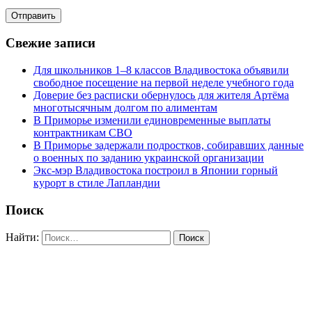
Свежие записи
Для школьников 1–8 классов Владивостока объявили
свободное посещение на первой неделе учебного года
Доверие без расписки обернулось для жителя Артёма
многотысячным долгом по алиментам
В Приморье изменили единовременные выплаты
контрактникам СВО
В Приморье задержали подростков, собиравших данные
о военных по заданию украинской организации
Экс-мэр Владивостока построил в Японии горный
курорт в стиле Лапландии
Поиск
Найти: