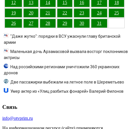
12
13
14
15
16
17
18
19
20
21
22
23
24
25
26
27
28
29
30
31
"Даже жутко": порядки в ВСУ ужаснули главу британской
армии
Маленькая дочь Арзамасовой вызвала восторг поклонников
актрисы
Над российскими регионами уничтожили 360 украинских
дронов
Две пассажирки выбежали на летное поле в Шереметьево
Умер актер из «Улиц разбитых фонарей» Валерий Филонов
Связь
info@otvprim.ru
На информационном ресурсе (сайте) применяются