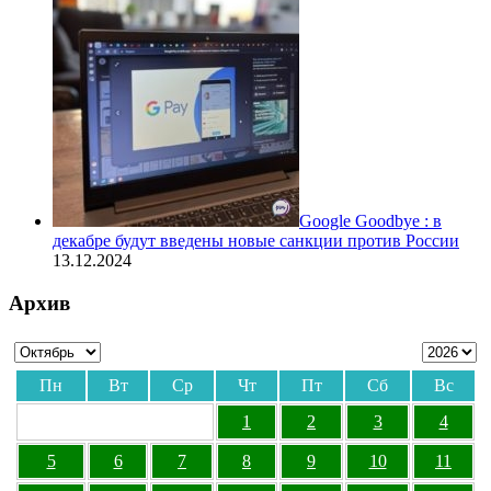
Google Goodbye : в
декабре будут введены новые санкции против России
13.12.2024
Архив
Пн
Вт
Ср
Чт
Пт
Сб
Вс
1
2
3
4
5
6
7
8
9
10
11