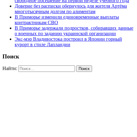
свободное посещение на первой неделе учебного года
Доверие без расписки обернулось для жителя Артёма
многотысячным долгом по алиментам
В Приморье изменили единовременные выплаты
контрактникам СВО
В Приморье задержали подростков, собиравших данные
о военных по заданию украинской организации
Экс-мэр Владивостока построил в Японии горный
курорт в стиле Лапландии
Поиск
Найти: