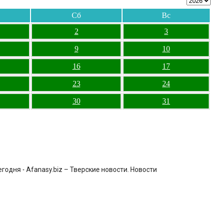
Сб
Вс
2
3
9
10
16
17
23
24
30
31
одня - Afanasy.biz – Тверские новости. Новости