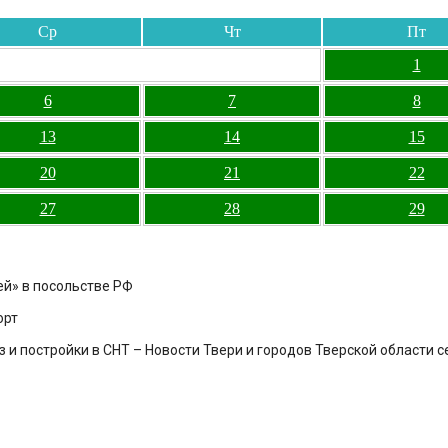
Ср
Чт
Пт
1
6
7
8
13
14
15
20
21
22
27
28
29
й» в посольстве РФ
орт
и постройки в СНТ – Новости Твери и городов Тверской области сег