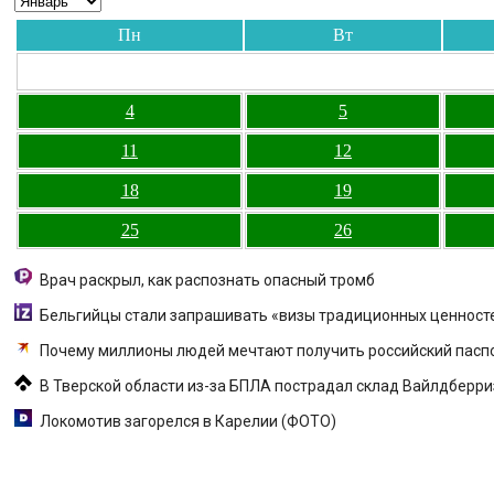
Пн
Вт
4
5
11
12
18
19
25
26
Врач раскрыл, как распознать опасный тромб
Бельгийцы стали запрашивать «визы традиционных ценносте
Почему миллионы людей мечтают получить российский пасп
В Тверской области из-за БПЛА пострадал склад Вайлдберриз 
Локомотив загорелся в Карелии (ФОТО)