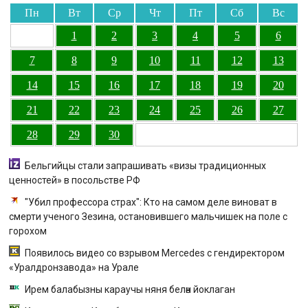
Пн
Вт
Ср
Чт
Пт
Сб
Вс
1
2
3
4
5
6
7
8
9
10
11
12
13
14
15
16
17
18
19
20
21
22
23
24
25
26
27
28
29
30
Бельгийцы стали запрашивать «визы традиционных
ценностей» в посольстве РФ
"Убил профессора страх": Кто на самом деле виноват в
смерти ученого Зезина, остановившего мальчишек на поле с
горохом
Появилось видео со взрывом Mercedes с гендиректором
«Уралдронзавода» на Урале
Ирем балабызны караучы няня белән йоклаган