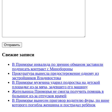
Свежие записи
В Приморье инвалида по зрению обманом заставили
подписать контракт с Минобороны
Прокуратура вынесла предостережение одному из
застройщиков Владивостока
В Приморье мужчина ударил подростка на детской
площадке из-за мяча, задевшего его машину
Жительница Приморья не смогла получить помощь в
больнице из-за отпусков врачей
В Приморье вынесен приговор водителю фуры, по вине
которого погибла женщина и пострадал ребёнок