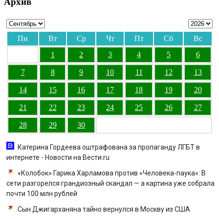
Архив
Пн
Вт
Ср
Чт
Пт
Сб
Вс
1
2
3
4
5
6
7
8
9
10
11
12
13
14
15
16
17
18
19
20
21
22
23
24
25
26
27
28
29
30
Катерина Гордеева оштрафована за пропаганду ЛГБТ в
интернете - Новости на Вести.ru
«Колобок» Гарика Харламова против «Человека-паука»: В
сети разгорелся грандиозный скандал — а картина уже собрала
почти 100 млн рублей
Сын Джигарханяна тайно вернулся в Москву из США