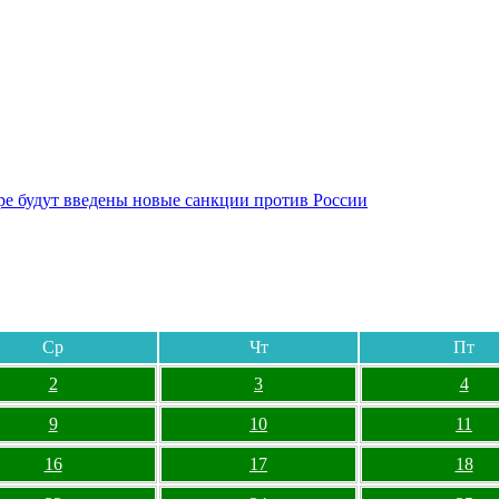
бре будут введены новые санкции против России
Ср
Чт
Пт
2
3
4
9
10
11
16
17
18