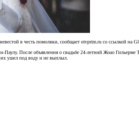
евестой в честь помолвки, сообщает otvprim.ru со ссылкой на Gl
-Паулу. После объявления о свадьбе 24-летний Жоао Гильерме 
их ушел под воду и не выплыл.