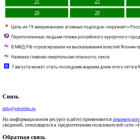
21
22
28
29
Цепь из 19 американских атомных подлодок «окружает» Росс
Переполненные людьми пляжи российского курортного город
В МИД РФ отреагировали на высказывания властей Японии п
Названа главная смертельная опасность секса
7 августа может стать последним жарким днем этого лета в М
Связь
info@otvprim.ru
На информационном ресурсе (сайте) применяются
рекомендате
сведений, относящихся к предпочтениям пользователей сети «
Обратная связь