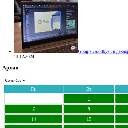
Google Goodbye : в дека
13.12.2024
Архив
Пн
Вт
1
7
8
14
15