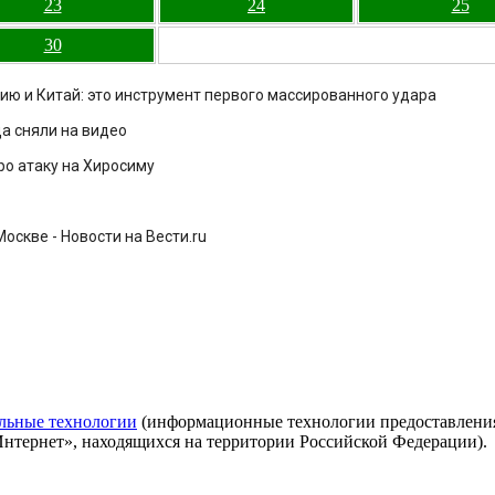
23
24
25
30
ию и Китай: это инструмент первого массированного удара
а сняли на видео
ро атаку на Хиросиму
оскве - Новости на Вести.ru
льные технологии
(информационные технологии предоставления 
Интернет», находящихся на территории Российской Федерации).