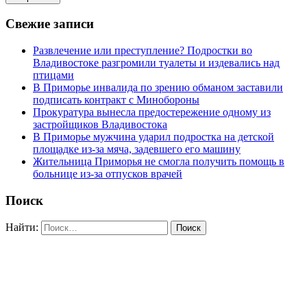
Свежие записи
Развлечение или преступление? Подростки во
Владивостоке разгромили туалеты и издевались над
птицами
В Приморье инвалида по зрению обманом заставили
подписать контракт с Минобороны
Прокуратура вынесла предостережение одному из
застройщиков Владивостока
В Приморье мужчина ударил подростка на детской
площадке из-за мяча, задевшего его машину
Жительница Приморья не смогла получить помощь в
больнице из-за отпусков врачей
Поиск
Найти: