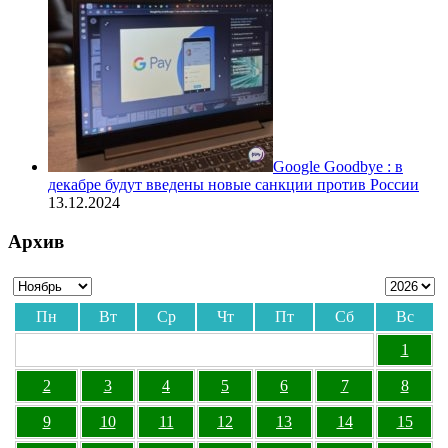
Google Goodbye : в
декабре будут введены новые санкции против России
13.12.2024
Архив
Пн
Вт
Ср
Чт
Пт
Сб
Вс
1
2
3
4
5
6
7
8
9
10
11
12
13
14
15