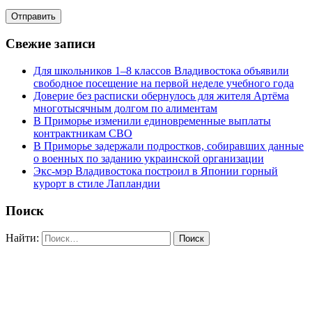
Свежие записи
Для школьников 1–8 классов Владивостока объявили
свободное посещение на первой неделе учебного года
Доверие без расписки обернулось для жителя Артёма
многотысячным долгом по алиментам
В Приморье изменили единовременные выплаты
контрактникам СВО
В Приморье задержали подростков, собиравших данные
о военных по заданию украинской организации
Экс-мэр Владивостока построил в Японии горный
курорт в стиле Лапландии
Поиск
Найти: