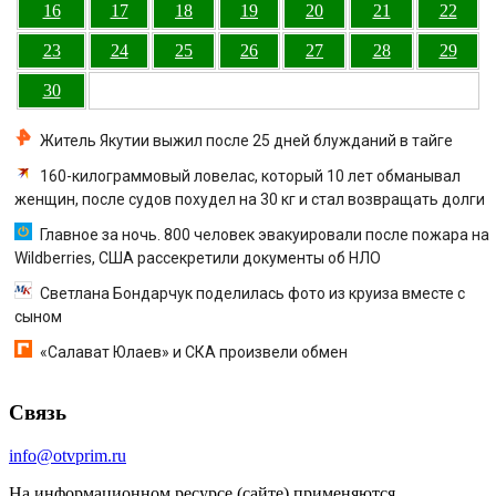
16
17
18
19
20
21
22
23
24
25
26
27
28
29
30
Житель Якутии выжил после 25 дней блужданий в тайге
160-килограммовый ловелас, который 10 лет обманывал
женщин, после судов похудел на 30 кг и стал возвращать долги
Главное за ночь. 800 человек эвакуировали после пожара на
Wildberries, США рассекретили документы об НЛО
Светлана Бондарчук поделилась фото из круиза вместе с
сыном
«Салават Юлаев» и СКА произвели обмен
Связь
info@otvprim.ru
На информационном ресурсе (сайте) применяются