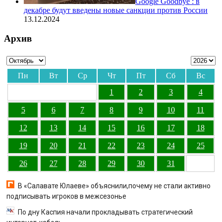
Google Goodbye : в
декабре будут введены новые санкции против России
13.12.2024
Архив
Пн
Вт
Ср
Чт
Пт
Сб
Вс
1
2
3
4
5
6
7
8
9
10
11
12
13
14
15
16
17
18
19
20
21
22
23
24
25
26
27
28
29
30
31
В «Салавате Юлаеве» объяснили,почему не стали активно
подписывать игроков в межсезонье
По дну Каспия начали прокладывать стратегический