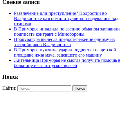
Свежие записи
Развлечение или преступление? Подростки во
Владивостоке разгромили туалеты и издевались над
птицами
В Приморье инвалида по зрению обманом заставили
подписать контракт с Минобороны
Прокуратура вынесла предостережение одному из
застройщиков Владивостока
В Приморье мужчина ударил подростка на детской
площадке из-за мяча, задевшего его машину
Жительница Приморья не смогла получить помощь в
больнице из-за отпусков врачей
Поиск
Найти: