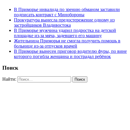
В Приморье инвалида по зрению обманом заставили
подписать контракт с Минобороны
Прокуратура вынесла предостережение одному из
застройщиков Владивостока
В Приморье мужчина ударил подростка на детской
площадке из-за мяча, задевшего его машину
Жительница Приморья не смогла получить помощь в
больнице из-за отпусков врачей
В Приморье вынесен приговор водителю фуры, по вине
которого погибла женщина и пострадал ребёнок
Поиск
Найти: