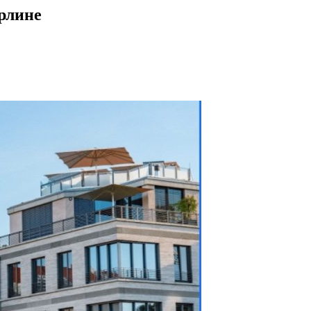
рлине