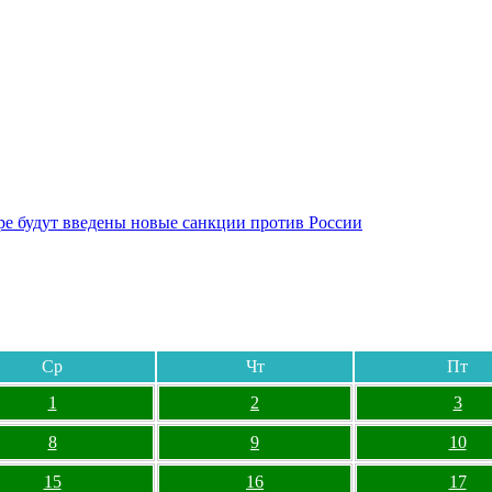
бре будут введены новые санкции против России
Ср
Чт
Пт
1
2
3
8
9
10
15
16
17