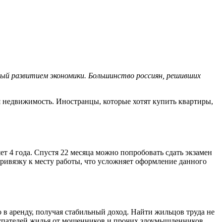
ный развитием экономики. Большинство россиян, решивших
я недвижимость. Иностранцы, которые хотят купить квартиры,
т 4 года. Спустя 22 месяца можно попробовать сдать экзамен
привязку к месту работы, что усложняет оформление данного
в аренду, получая стабильный доход. Найти жильцов труда не
окупателей жилья от мошенников и прочих злоумышленников,