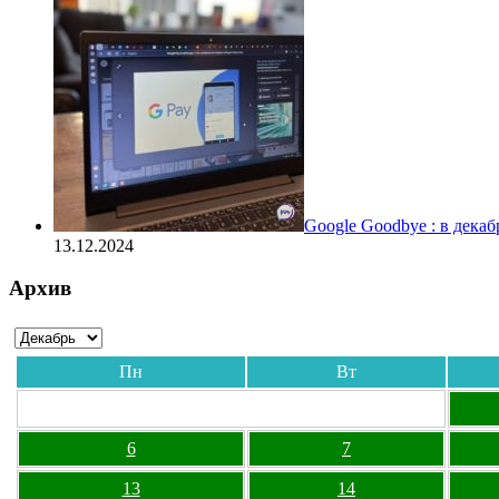
Google Goodbye : в дека
13.12.2024
Архив
Пн
Вт
6
7
13
14