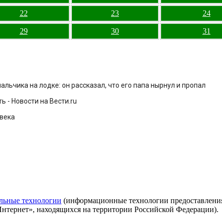
22
23
24
29
30
31
ьчика на лодке: он рассказал, что его папа нырнул и пропал
 - Новости на Вести.ru
овека
льные технологии
(информационные технологии предоставления 
Интернет», находящихся на территории Российской Федерации).