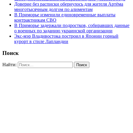
Доверие без расписки обернулось для жителя Артёма
многотысячным долгом по алиментам
В Приморье изменили единовременные выплаты
контрактникам СВО
В Приморье задержали подростков, собиравших данные
о военных по заданию украинской организации
Экс-мэр Владивостока построил в Японии горный
курорт в стиле Лапландии
Поиск
Найти: