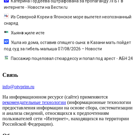
Катерина Гордеева оштрафована за пропаганду ЛГБТ в
интернете - Новости на Вести.ru
Из Северной Кореи в Японское море вылетел неопознанный
снаряд
Хыянәт җиле исте
Ушла из дома, оставив спящего сына: в Казани мать пойдет
под суд за гибель малыша 07/08/2026 – Новости
Пассажир поцеловал стюардессу и попал под арест - АБН 24
Связь
info@otvprim.ru
На информационном ресурсе (сайте) применяются
рекомендательные технологии
(информационные технологии
предоставления информации на основе сбора, систематизации
и анализа сведений, относящихся к предпочтениям
пользователей сети «Интернет», находящихся на территории
Российской Федерации).