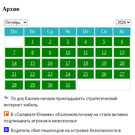
Архив
Пн
Вт
Ср
Чт
Пт
Сб
Вс
1
2
3
4
5
6
7
8
9
10
11
12
13
14
15
16
17
18
19
20
21
22
23
24
25
26
27
28
29
30
31
По дну Каспия начали прокладывать стратегический
интернет-кабель
В «Салавате Юлаеве» объяснили,почему не стали активно
подписывать игроков в межсезонье
Водитель сбил пешеходов на островке безопасности в