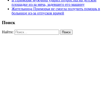
В Приморье мужчина ударил подростка на детской
площадке из-за мяча, задевшего его машину
Жительница Приморья не смогла получить помощь в
больнице из-за отпусков врачей
Поиск
Найти: