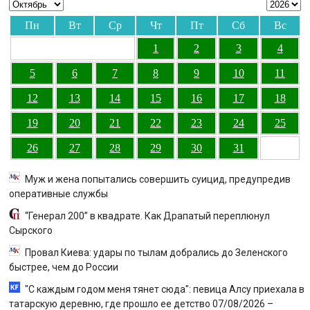
Пн
Вт
Ср
Чт
Пт
Сб
Вс
1
2
3
4
5
6
7
8
9
10
11
12
13
14
15
16
17
18
19
20
21
22
23
24
25
26
27
28
29
30
31
Муж и жена попытались совершить суицид, предупредив
оперативные службы
“Генерал 200” в квадрате. Как Драпатый переплюнул
Сырского
Провал Киева: удары по тылам добрались до Зеленского
быстрее, чем до России
"С каждым годом меня тянет сюда": певица Алсу приехала в
татарскую деревню, где прошло ее детство 07/08/2026 –