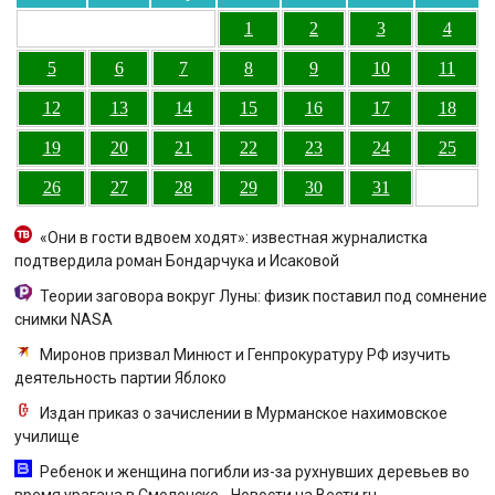
1
2
3
4
5
6
7
8
9
10
11
12
13
14
15
16
17
18
19
20
21
22
23
24
25
26
27
28
29
30
31
«Они в гости вдвоем ходят»: известная журналистка
подтвердила роман Бондарчука и Исаковой
Теории заговора вокруг Луны: физик поставил под сомнение
снимки NASA
Миронов призвал Минюст и Генпрокуратуру РФ изучить
деятельность партии Яблоко
Издан приказ о зачислении в Мурманское нахимовское
училище
Ребенок и женщина погибли из-за рухнувших деревьев во
время урагана в Смоленске - Новости на Вести.ru