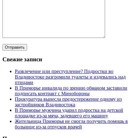
Свежие записи
Развлечение или преступление? Подростки во
Владивостоке разгромили туалеты и издевались над
птицами
В Приморье инвалида по зрению обманом заставили
подписать контракт с Минобороны
Прокуратура вынесла предостережение одному из
застройщиков Владивостока
В Приморье мужчина ударил подростка на детской
площадке из-за мяча, задевшего его машину
Жительница Приморья не смогла получить помощь в
больнице из-за отпусков врачей