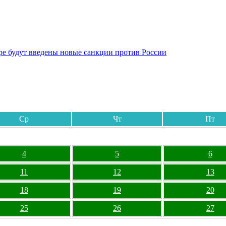
бре будут введены новые санкции против России
Ср
Чт
Пт
4
5
6
11
12
13
18
19
20
25
26
27