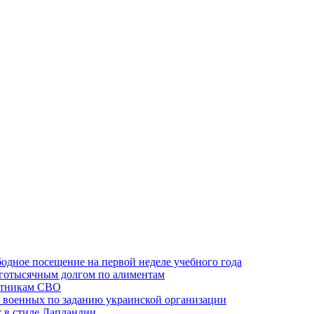
одное посещение на первой неделе учебного года
оготысячным долгом по алиментам
ктникам СВО
 военных по заданию украинской организации
 в стиле Лапландии