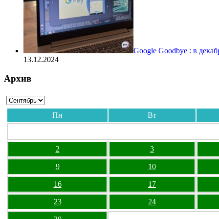
Google Goodbye : в дека
13.12.2024
Архив
Пн
Вт
2
3
9
10
16
17
23
24