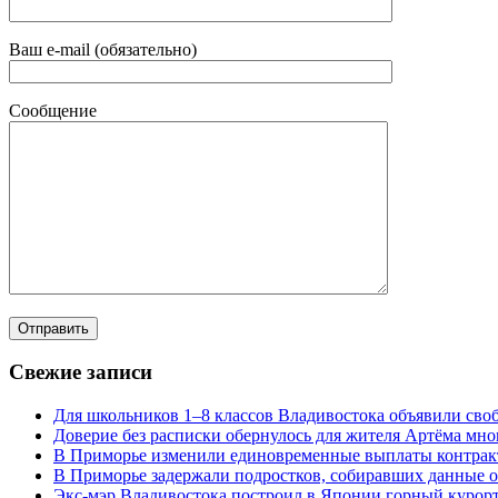
Ваш e-mail (обязательно)
Сообщение
Свежие записи
Для школьников 1–8 классов Владивостока объявили своб
Доверие без расписки обернулось для жителя Артёма мн
В Приморье изменили единовременные выплаты контра
В Приморье задержали подростков, собиравших данные о
Экс-мэр Владивостока построил в Японии горный курорт