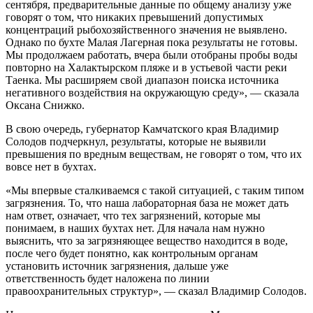
сентября, предварительные данные по общему анализу уже
говорят о том, что никаких превышений допустимых
концентраций рыбохозяйственного значения не выявлено.
Однако по бухте Малая Лагерная пока результаты не готовы.
Мы продолжаем работать, вчера были отобраны пробы воды
повторно на Халактырском пляже и в устьевой части реки
Таенка. Мы расширяем свой диапазон поиска источника
негативного воздействия на окружающую среду», — сказала
Оксана Снижко.
В свою очередь, губернатор Камчатского края Владимир
Солодов подчеркнул, результаты, которые не выявили
превышения по вредным веществам, не говорят о том, что их
вовсе нет в бухтах.
«Мы впервые сталкиваемся с такой ситуацией, с таким типом
загрязнения. То, что наша лабораторная база не может дать
нам ответ, означает, что тех загрязнений, которые мы
понимаем, в наших бухтах нет. Для начала нам нужно
выяснить, что за загрязняющее вещество находится в воде,
после чего будет понятно, как контрольным органам
установить источник загрязнения, дальше уже
ответственность будет наложена по линии
правоохранительных структур», — сказал Владимир Солодов.