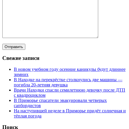
Свежие записи
В новом учебном году осенние каникулы будут длиннее
зимних
В Находке на перекрёстке столкнулись две машины —
погибла 20-летняя девушка
Врачи Находки спасли семилетнюю девочку после ДТП
с квадроциклом
В Приморье спасатели эвакуировали четверых
сапбордистов
На наступившей неделе в Приморье придёт солнечная и
тёплая погода
Поиск