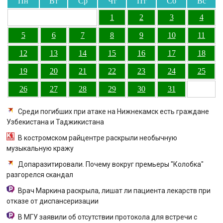
Пн
Вт
Ср
Чт
Пт
Сб
Вс
1
2
3
4
5
6
7
8
9
10
11
12
13
14
15
16
17
18
19
20
21
22
23
24
25
26
27
28
29
30
31
Среди погибших при атаке на Нижнекамск есть граждане
Узбекистана и Таджикистана
В костромском райцентре раскрыли необычную
музыкальную кражу
Допаразитировали. Почему вокруг премьеры "Колобка"
разгорелся скандал
Врач Маркина раскрыла, лишат ли пациента лекарств при
отказе от диспансеризации
В МГУ заявили об отсутствии протокола для встречи с