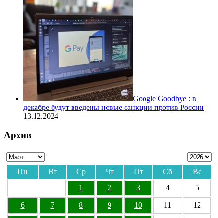
Google Goodbye : в
декабре будут введены новые санкции против России
13.12.2024
Архив
Пн
Вт
Ср
Чт
Пт
Сб
Вс
1
2
3
4
5
6
7
8
9
10
11
12