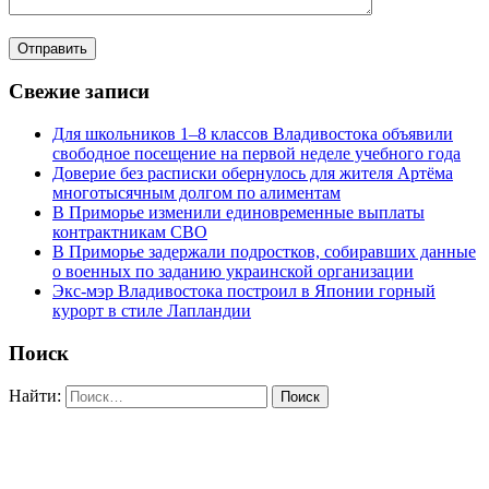
Свежие записи
Для школьников 1–8 классов Владивостока объявили
свободное посещение на первой неделе учебного года
Доверие без расписки обернулось для жителя Артёма
многотысячным долгом по алиментам
В Приморье изменили единовременные выплаты
контрактникам СВО
В Приморье задержали подростков, собиравших данные
о военных по заданию украинской организации
Экс-мэр Владивостока построил в Японии горный
курорт в стиле Лапландии
Поиск
Найти: