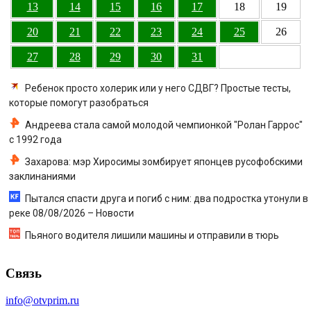
13
14
15
16
17
18
19
20
21
22
23
24
25
26
27
28
29
30
31
Ребенок просто холерик или у него СДВГ? Простые тесты,
которые помогут разобраться
Андреева стала самой молодой чемпионкой "Ролан Гаррос"
с 1992 года
Захарова: мэр Хиросимы зомбирует японцев русофобскими
заклинаниями
Пытался спасти друга и погиб с ним: два подростка утонули в
реке 08/08/2026 – Новости
Пьяного водителя лишили машины и отправили в тюрь
Связь
info@otvprim.ru