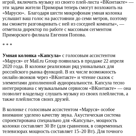
игрой, включить музыку из своего плей-листа «ВКонтакте» —
эти задачи жители Приморья теперь смогут возложить на
«Марусю». Благодаря шести микрофонам умная колонка
услышит ваш голос на расстоянии до семи метров, поэтому
вы сможете разговаривать с ней из соседней комнаты», —
отметила директор по работе с массовым сегментом
Приморского филиала Евгения Попова.
* * *
Умная колонка «Капсула»
с голосовым ассистентом
«Маруся» от Mail.ru Group появилась в продаже 22 апреля
2020 года. В колонке реализован ряд уникальных для
российского рынка функций. В их числе возможность
онлайн-звонков через «ВКонтакте» и чтение сказок с
элементами дополненной аудиореальности. Капсула тесно
интегрирована с музыкальным сервисом «ВКонтакте» — она
позволит владельцу слушать музыку из своих плейлистов, а
также плейлистов своих друзей.
В колонке с голосовым ассистентом «Маруся» особое
внимание уделено качеству звука. Акустическая система
спроектирована специально для «Капсулы», мощность
колонки составляет 30 Вт (для сравнения, в современных
телевизорах мощность составляет 15–20 Вт). Для точного