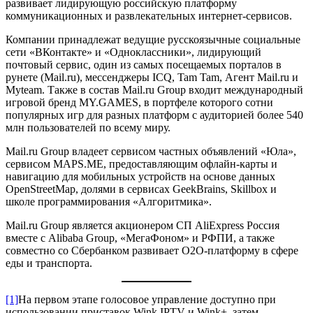
развивает лидирующую российскую платформу
коммуникационных и развлекательных интернет-сервисов.
Компании принадлежат ведущие русскоязычные социальные
сети «ВКонтакте» и «Одноклассники», лидирующий
почтовый сервис, один из самых посещаемых порталов в
рунете (Mail.ru), мессенджеры ICQ, Tam Tam, Агент Mail.ru и
Myteam. Также в состав Mail.ru Group входит международный
игровой бренд MY.GAMES, в портфеле которого сотни
популярных игр для разных платформ с аудиторией более 540
млн пользователей по всему миру.
Mail.ru Group владеет сервисом частных объявлений «Юла»,
сервисом MAPS.ME, предоставляющим офлайн-карты и
навигацию для мобильных устройств на основе данных
OpenStreetMap, долями в сервисах GeekBrains, Skillbox и
школе программирования «Алгоритмика».
Mail.ru Group является акционером СП AliExpress Россия
вместе с Alibaba Group, «МегаФоном» и РФПИ, а также
совместно со Сбербанком развивает O2O-платформу в сфере
еды и транспорта.
[1]
На первом этапе голосовое управление доступно при
использовании приставок Wink IPTV и Wink+, затем