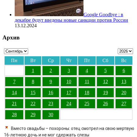
Google Goodbye : в
декабре будут введены новые санкции против России
13.12.2024
Архив
Пн
Вт
Ср
Чт
Пт
Сб
Вс
1
2
3
4
5
6
7
8
9
10
11
12
13
14
15
16
17
18
19
20
21
22
23
24
25
26
27
28
29
30
Вместо свадьбы – похороны: отец смотрел на свою мертвую
16-летнюю дочь и не мог сдержать слезы