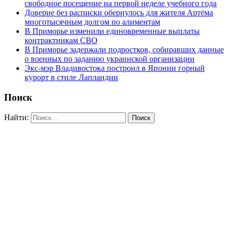
свободное посещение на первой неделе учебного года
Доверие без расписки обернулось для жителя Артёма
многотысячным долгом по алиментам
В Приморье изменили единовременные выплаты
контрактникам СВО
В Приморье задержали подростков, собиравших данные
о военных по заданию украинской организации
Экс-мэр Владивостока построил в Японии горный
курорт в стиле Лапландии
Поиск
Найти: