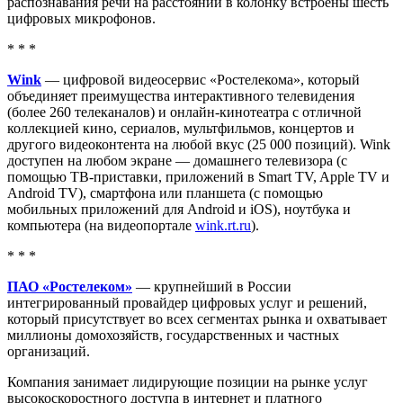
распознавания речи на расстоянии в колонку встроены шесть
цифровых микрофонов.
* * *
Wink
— цифровой видеосервис «Ростелекома», который
объединяет преимущества интерактивного телевидения
(более 260 телеканалов) и онлайн-кинотеатра с отличной
коллекцией кино, сериалов, мультфильмов, концертов и
другого видеоконтента на любой вкус (25 000 позиций). Wink
доступен на любом экране — домашнего телевизора (с
помощью ТВ-приставки, приложений в Smart TV, Apple TV и
Android TV), смартфона или планшета (с помощью
мобильных приложений для Android и iOS), ноутбука и
компьютера (на видеопортале
wink.rt.ru
).
* * *
ПАО «Ростелеком»
— крупнейший в России
интегрированный провайдер цифровых услуг и решений,
который присутствует во всех сегментах рынка и охватывает
миллионы домохозяйств, государственных и частных
организаций.
Компания занимает лидирующие позиции на рынке услуг
высокоскоростного доступа в интернет и платного