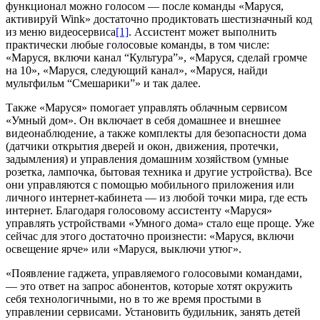
функционал можно голосом — после команды «Маруся,
активируй Wink» достаточно продиктовать шестизначный код
из меню видеосервиса
[1]
. Ассистент может выполнить
практически любые голосовые команды, в том числе:
«Маруся, включи канал “Культура”», «Маруся, сделай громче
на 10», «Маруся, следующий канал», «Маруся, найди
мультфильм “Смешарики”» и так далее.
Также «Маруся» помогает управлять облачным сервисом
«Умный дом». Он включает в себя домашнее и внешнее
видеонаблюдение, а также комплекты для безопасности дома
(датчики открытия дверей и окон, движения, протечки,
задымления) и управления домашним хозяйством (умные
розетка, лампочка, бытовая техника и другие устройства). Все
они управляются с помощью мобильного приложения или
личного интернет-кабинета — из любой точки мира, где есть
интернет. Благодаря голосовому ассистенту «Маруся»
управлять устройствами «Умного дома» стало еще проще. Уже
сейчас для этого достаточно произнести: «Маруся, включи
освещение ярче» или «Маруся, выключи утюг».
«Появление гаджета, управляемого голосовыми командами,
— это ответ на запрос абонентов, которые хотят окружить
себя технологичными, но в то же время простыми в
управлении сервисами. Установить будильник, занять детей