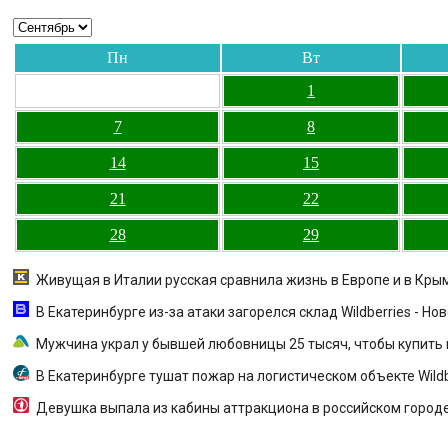
Пн
Вт
1
7
8
14
15
21
22
28
29
Живущая в Италии русская сравнила жизнь в Европе и в Кры
В Екатеринбурге из-за атаки загорелся склад Wildberries - Нов
Мужчина украл у бывшей любовницы 25 тысяч, чтобы купить
В Екатеринбурге тушат пожар на логистическом объекте Wildb
Девушка выпала из кабины аттракциона в российском город