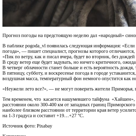
Прогноз погоды на предстоящую неделю дал «народный» синопт
В паблике pogoda_vl появилась следующая информация: «Если 
погода», — пишет специалист, прогнозы которого отличаются, 
«Пик по ветру, как и писал вчера, будет во вторник, без дождей 
В среду ветер еще будет задувать, но ничего критичного, ожид
В четверг облачности станет больше и есть вероятность дождя,
В пятницу, субботу, и воскресенье погода в городе устаканится
воздушная масса, температурный фон немного опустится как ноч
«Неужели лето все?», — не могут поверить жители Приморья, 
Тем временем, что касается нашумевшего тайфуна «Хайшен», то
расстоянии около 300-400 км от западных границ Приморского 
наиболее близком расстоянии от территории края ветер усили
на 1-3 градуса и составит +19…+27 °С.
Источник фото: Pixabay