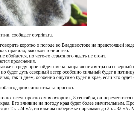
ик, сообщает otvprim.ru.
говорить коротко о погоде во Владивостоке на предстоящей нед
как правило, высокой точностью.
не обойдется, но чего-то серьезного ждать не стоит.
аются прояснения.
 также в среду произойдет смена направления ветра на северный 
, но будет дуть северный ветер особенно сильный будет в пятниц
ью, так и днем, особенно ощутимо будет в крае, если кто будет 
поблагодарив синоптика за прогноз.
 по всем прогнозам во вторник, 8 сентября, он переместится на
края. Его влияние на погоду края будет более значительным. П
тся до 15…24 м/с, на южном побережье порывами до 25…32 м/с.