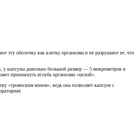
т эту оболочку как клетку организма и не разрушают ее, что
х, у капсулы довольно большой размер — 5 микрометров и
может проникнуть вглубь организма «целой».
ку «троянским конем», ведь она позволяет капсуле с
бораториях