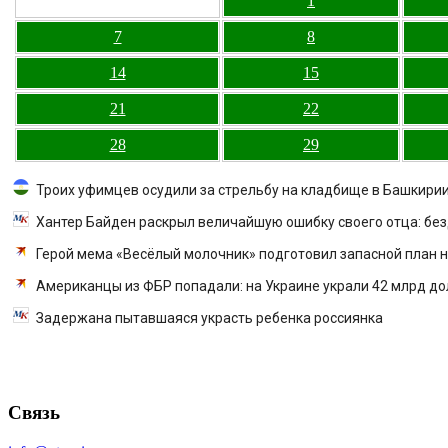
1
7
8
14
15
21
22
28
29
Троих уфимцев осудили за стрельбу на кладбище в Башкири
Хантер Байден раскрыл величайшую ошибку своего отца: бе
Герой мема «Весёлый молочник» подготовил запасной план н
Американцы из ФБР попадали: на Украине украли 42 млрд д
Задержана пытавшаяся украсть ребенка россиянка
Связь