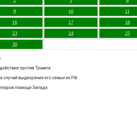
2
3
4
9
10
11
16
17
18
23
24
25
30
и
здействие против Трампа
а случай выдворения его семьи из РФ
олларов помощи Запада