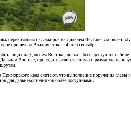
м, перевозящим пассажиров на Дальнем Востоке, сообщает otvp
орое прошел во Владивостоке с 4 по 6 сентября.
 работающих на Дальнем Востоке, должна быть доступность биле
а Дальнем Востоке, проводить ответственную и разумную ценов
ршрутам.
а Приморского края считают, что выполнение поручения главы 
тов для дальневосточников более доступными.