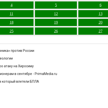
4
5
6
11
12
13
18
19
20
25
26
27
чника» против России
деологии
ро атаку на Хиросиму
онерам в сентябре - PrimaMedia.ru
 в который влетели БПЛА