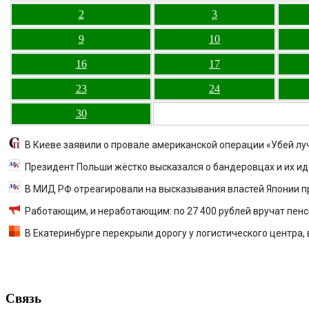
2
3
9
10
16
17
23
24
30
В Киеве заявили о провале американской операции «Убей лу
Президент Польши жёстко высказался о бандеровцах и их и
В МИД РФ отреагировали на высказывания властей Японии п
Работающим, и неработающим: по 27 400 рублей вручат пенси
В Екатеринбурге перекрыли дорогу у логистического центра,
Связь