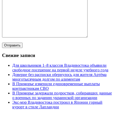
Свежие записи
Для школьников 1–8 классов Владивостока объявили
свободное посещение на первой неделе учебного года
Доверие без расписки обернулось для жителя Артёма
многотысячным долгом по алиментам
В Приморье изменили единовременные выплаты
контрактникам СВО
В Приморье задержали подростков, собиравших данные
о военных по заданию украинской организации
Экс-мэр Владивостока построил в Японии горный
курорт в стиле Лапландии