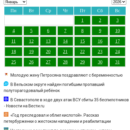
Пн
Вт
Ср
Чт
Пт
Сб
Вс
1
2
3
4
5
6
7
8
9
10
11
12
13
14
15
16
17
18
19
20
21
22
23
24
25
26
27
28
29
30
31
Молодую жену Петросяна поздравляют с беременностью
В Вельском округе найден погибшим пропавший
полуторагодовалый ребёнок
В Севастополе в ходе двух атак ВСУ сбиты 35 беспилотников
- Новости на Вести.ru
«Год преследовал и облил кислотой». Рассказ
петербурженки о жестоком нападении и реабилитации