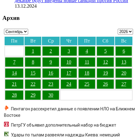
декабре будут введены новые санкции против России
13.12.2024
Архив
Пн
Вт
Ср
Чт
Пт
Сб
Вс
1
2
3
4
5
6
7
8
9
10
11
12
13
14
15
16
17
18
19
20
21
22
23
24
25
26
27
28
29
30
Пентагон рассекретил данные о появлении НЛО на Ближнем
Востоке
ПетрГУ объявил дополнительный набор на бюджет
Удары по тылам развеяли надежды Киева: немецкий