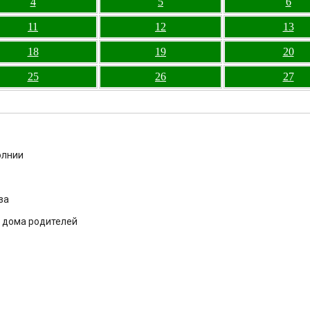
4
5
6
11
12
13
18
19
20
25
26
27
олнии
за
з дома родителей