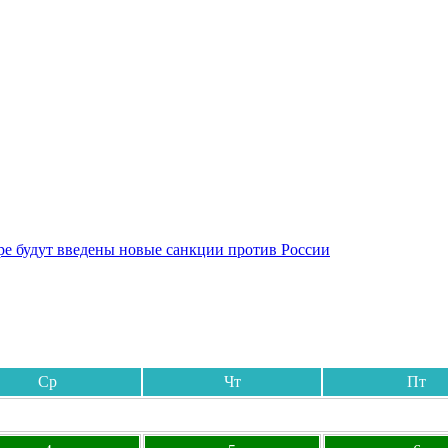
бре будут введены новые санкции против России
Ср
Чт
Пт