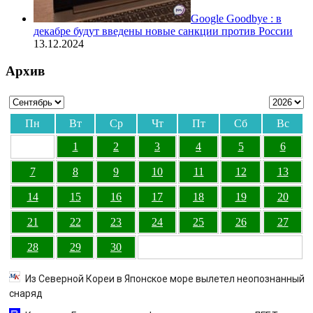
Google Goodbye : в
декабре будут введены новые санкции против России
13.12.2024
Архив
Пн
Вт
Ср
Чт
Пт
Сб
Вс
1
2
3
4
5
6
7
8
9
10
11
12
13
14
15
16
17
18
19
20
21
22
23
24
25
26
27
28
29
30
Из Северной Кореи в Японское море вылетел неопознанный
снаряд