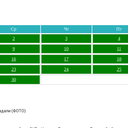
Ср
Чт
Пт
2
3
4
9
10
11
16
17
18
23
24
25
30
радали (ФОТО)