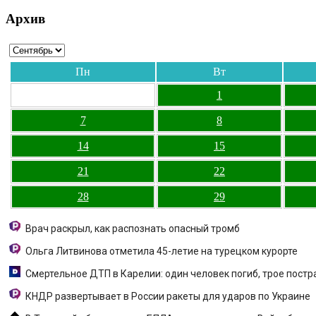
Архив
Пн
Вт
1
7
8
14
15
21
22
28
29
Врач раскрыл, как распознать опасный тромб
Ольга Литвинова отметила 45-летие на турецком курорте
Смертельное ДТП в Карелии: один человек погиб, трое пост
КНДР развертывает в России ракеты для ударов по Украине