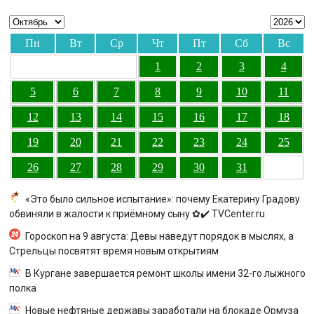
Пн
Вт
Ср
Чт
Пт
Сб
Вс
1
2
3
4
5
6
7
8
9
10
11
12
13
14
15
16
17
18
19
20
21
22
23
24
25
26
27
28
29
30
31
«Это было сильное испытание»: почему Екатерину Градову
обвиняли в жалости к приёмному сыну ✿✔️ TVCenter.ru
Гороскоп на 9 августа: Девы наведут порядок в мыслях, а
Стрельцы посвятят время новым открытиям
В Кургане завершается ремонт школы имени 32-го лыжного
полка
Новые нефтяные державы заработали на блокаде Ормуза