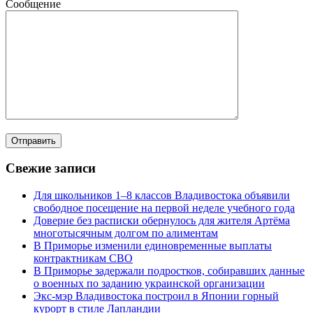
Сообщение
Свежие записи
Для школьников 1–8 классов Владивостока объявили
свободное посещение на первой неделе учебного года
Доверие без расписки обернулось для жителя Артёма
многотысячным долгом по алиментам
В Приморье изменили единовременные выплаты
контрактникам СВО
В Приморье задержали подростков, собиравших данные
о военных по заданию украинской организации
Экс-мэр Владивостока построил в Японии горный
курорт в стиле Лапландии