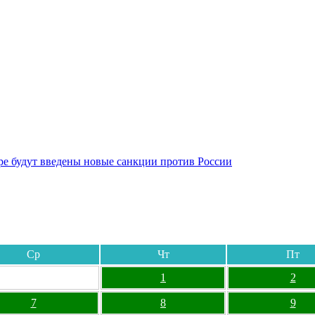
бре будут введены новые санкции против России
Ср
Чт
Пт
1
2
7
8
9