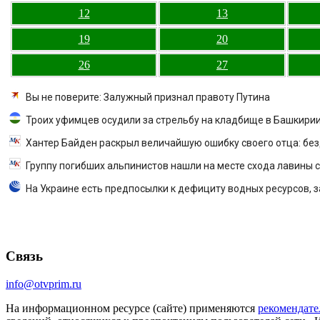
12
13
19
20
26
27
Вы не поверите: Залужный признал правоту Путина
Троих уфимцев осудили за стрельбу на кладбище в Башкири
Хантер Байден раскрыл величайшую ошибку своего отца: бе
Группу погибших альпинистов нашли на месте схода лавины с
На Украине есть предпосылки к дефициту водных ресурсов, з
Связь
info@otvprim.ru
На информационном ресурсе (сайте) применяются
рекомендате