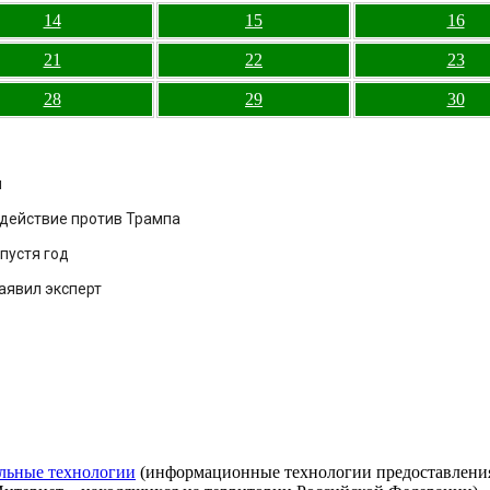
14
15
16
21
22
23
28
29
30
и
здействие против Трампа
пустя год
аявил эксперт
льные технологии
(информационные технологии предоставления 