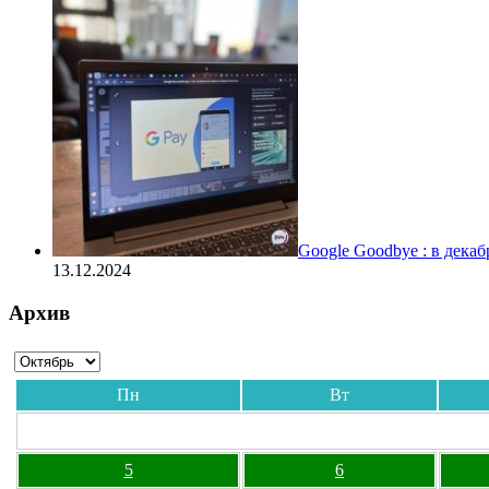
Google Goodbye : в дека
13.12.2024
Архив
Пн
Вт
5
6