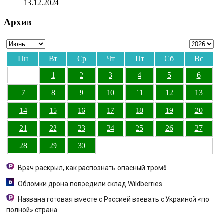
13.12.2024
Архив
Пн
Вт
Ср
Чт
Пт
Сб
Вс
1
2
3
4
5
6
7
8
9
10
11
12
13
14
15
16
17
18
19
20
21
22
23
24
25
26
27
28
29
30
Врач раскрыл, как распознать опасный тромб
Обломки дрона повредили склад Wildberries
Названа готовая вместе с Россией воевать с Украиной «по
полной» страна