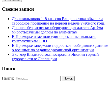
Свежие записи
Для школьников 1–8 классов Владивостока объявили
свободное посещение на первой неделе учебного года
Доверие без расписки обернулось для жителя Артёма
многотысячным долгом по алиментам
В Приморье изменили единовременные выплаты
контрактникам СВО
В Приморье задержали подростков, собиравших данные
о военных по заданию украинской организации
Экс-мэр Владивостока построил в Японии горный
курорт в стиле Лапландии
Поиск
Найти: