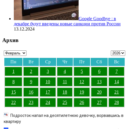
Google Goodbye : в
декабре будут введены новые санкции против России
13.12.2024
Архив
Пн
Вт
Ср
Чт
Пт
Сб
Вс
1
2
3
4
5
6
7
8
9
10
11
12
13
14
15
16
17
18
19
20
21
22
23
24
25
26
27
28
Подросток напал на десятилетнюю девочку, ворвавшись в
квартиру