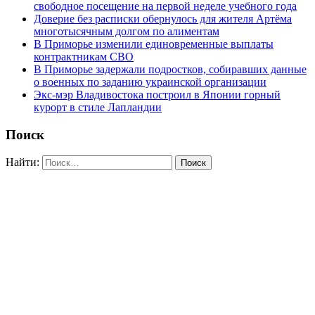
свободное посещение на первой неделе учебного года
Доверие без расписки обернулось для жителя Артёма
многотысячным долгом по алиментам
В Приморье изменили единовременные выплаты
контрактникам СВО
В Приморье задержали подростков, собиравших данные
о военных по заданию украинской организации
Экс-мэр Владивостока построил в Японии горный
курорт в стиле Лапландии
Поиск
Найти: