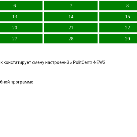
6
7
8
13
14
15
20
21
22
27
28
29
 констатирует смену настроений » PolitCentr-NEWS
ебной программе