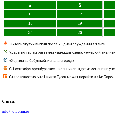
4
5
11
12
18
19
25
26
Житель Якутии выжил после 25 дней блужданий в тайге
Удары по тылам развеяли надежды Киева: немецкий аналитик
«Ходила за бабушкой, копала огород»
С 1 сентября оренбургских школьников ждут изменения в уч
Стало известно, что Никита Гусев может перейти в «Ак Барс»
Связь
info@otvprim.ru