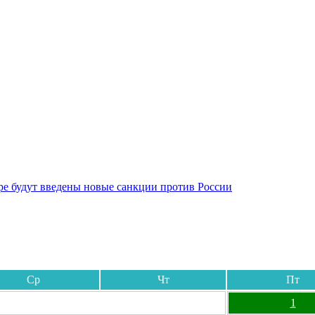
бре будут введены новые санкции против России
Ср
Чт
Пт
1