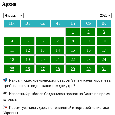
Архив
Пн
Вт
Ср
Чт
Пт
Сб
Вс
1
2
3
4
5
6
7
8
9
10
11
12
13
14
15
16
17
18
19
20
21
22
23
24
25
26
27
28
29
30
31
Раиса – ужас кремлевских поваров. Зачем жена Горбачева
требовала пять видов каши каждое утро?
Известный рыболов Садовников пропал на Волге во время
шторма
Россия усилила удары по топливной и портовой логистике
Украины