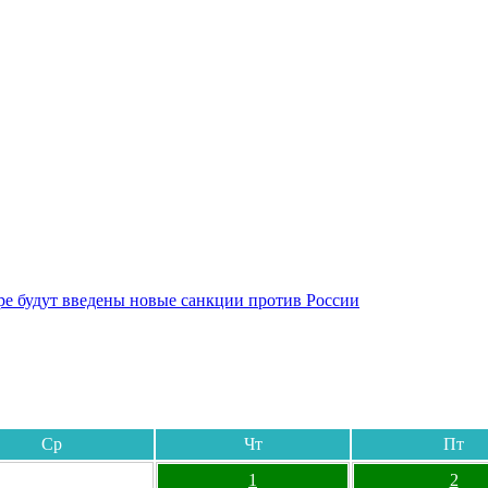
бре будут введены новые санкции против России
Ср
Чт
Пт
1
2