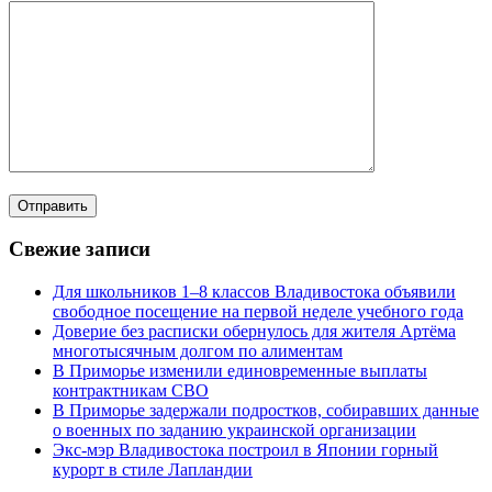
Свежие записи
Для школьников 1–8 классов Владивостока объявили
свободное посещение на первой неделе учебного года
Доверие без расписки обернулось для жителя Артёма
многотысячным долгом по алиментам
В Приморье изменили единовременные выплаты
контрактникам СВО
В Приморье задержали подростков, собиравших данные
о военных по заданию украинской организации
Экс-мэр Владивостока построил в Японии горный
курорт в стиле Лапландии