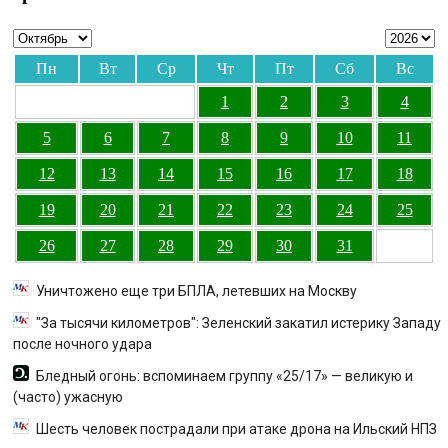
Пн
Вт
Ср
Чт
Пт
Сб
Вс
1
2
3
4
5
6
7
8
9
10
11
12
13
14
15
16
17
18
19
20
21
22
23
24
25
26
27
28
29
30
31
Уничтожено еще три БПЛА, летевших на Москву
"За тысячи километров": Зеленский закатил истерику Западу
после ночного удара
Бледный огонь: вспоминаем группу «25/17» — великую и
(часто) ужасную
Шесть человек пострадали при атаке дрона на Ильский НПЗ