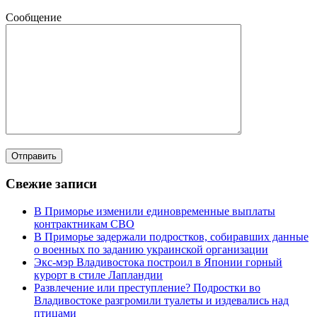
Сообщение
Свежие записи
В Приморье изменили единовременные выплаты
контрактникам СВО
В Приморье задержали подростков, собиравших данные
о военных по заданию украинской организации
Экс-мэр Владивостока построил в Японии горный
курорт в стиле Лапландии
Развлечение или преступление? Подростки во
Владивостоке разгромили туалеты и издевались над
птицами