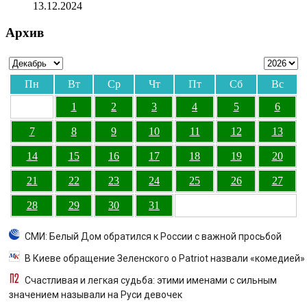
13.12.2024
Архив
Пн
Вт
Ср
Чт
Пт
Сб
Вс
1
2
3
4
5
6
7
8
9
10
11
12
13
14
15
16
17
18
19
20
21
22
23
24
25
26
27
28
29
30
31
СМИ: Белый Дом обратился к России с важной просьбой
В Киеве обращение Зеленского о Patriot назвали «комедией»
Счастливая и легкая судьба: этими именами с сильным
значением называли на Руси девочек