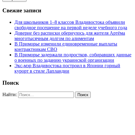
Свежие записи
Для школьников 1–8 классов Владивостока объявили
свободное посещение на первой неделе учебного года
Доверие без расписки обернулось для жителя Артёма
многотысячным долгом по алиментам
В Приморье изменили единовременные выплаты
контрактникам СВО
В Приморье задержали подростков, собиравших данные
о военных по заданию украинской организации
Экс-мэр Владивостока построил в Японии горный
курорт в стиле Лапландии
Поиск
Найти: