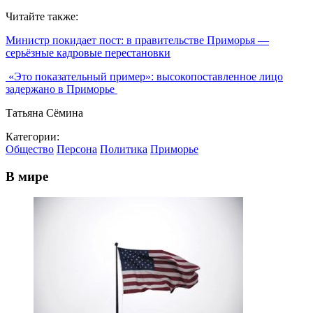
Читайте также:
Министр покидает пост: в правительстве Приморья —
серьёзные кадровые перестановки
«Это показательный пример»: высокопоставленное лицо
задержано в Приморье
Татьяна Сёмина
Категории:
Общество
Персона
Политика
Приморье
В мире