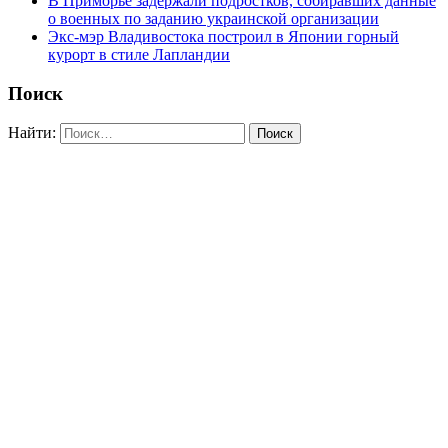
В Приморье задержали подростков, собиравших данные
о военных по заданию украинской организации
Экс-мэр Владивостока построил в Японии горный
курорт в стиле Лапландии
Поиск
Найти: