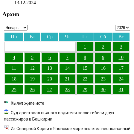
13.12.2024
Архив
Пн
Вт
Ср
Чт
Пт
Сб
Вс
1
2
3
4
5
6
7
8
9
10
11
12
13
14
15
16
17
18
19
20
21
22
23
24
25
26
27
28
29
30
31
Хыянәт җиле исте
Суд арестовал пьяного водителя после гибели двух
пассажиров в Башкирии
Из Северной Кореи в Японское море вылетел неопознанный