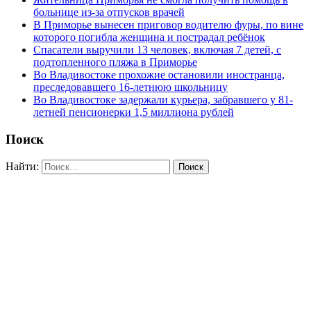
больнице из-за отпусков врачей
В Приморье вынесен приговор водителю фуры, по вине
которого погибла женщина и пострадал ребёнок
Спасатели выручили 13 человек, включая 7 детей, с
подтопленного пляжа в Приморье
Во Владивостоке прохожие остановили иностранца,
преследовавшего 16-летнюю школьницу
Во Владивостоке задержали курьера, забравшего у 81-
летней пенсионерки 1,5 миллиона рублей
Поиск
Найти: