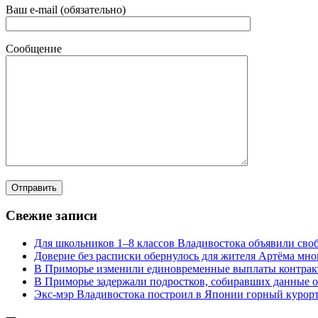
Ваш e-mail (обязательно)
Сообщение
Свежие записи
Для школьников 1–8 классов Владивостока объявили своб
Доверие без расписки обернулось для жителя Артёма мн
В Приморье изменили единовременные выплаты контра
В Приморье задержали подростков, собиравших данные о
Экс-мэр Владивостока построил в Японии горный курорт