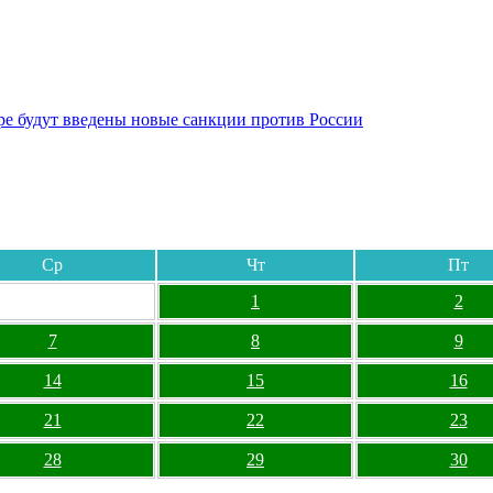
бре будут введены новые санкции против России
Ср
Чт
Пт
1
2
7
8
9
14
15
16
21
22
23
28
29
30