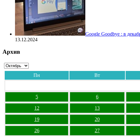
Google Goodbye : в дека
13.12.2024
Архив
Пн
Вт
5
6
12
13
19
20
26
27