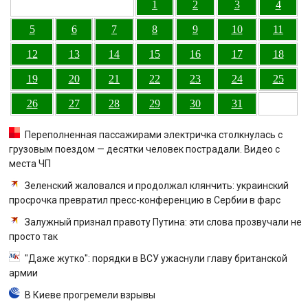
1
2
3
4
5
6
7
8
9
10
11
12
13
14
15
16
17
18
19
20
21
22
23
24
25
26
27
28
29
30
31
Переполненная пассажирами электричка столкнулась с
грузовым поездом — десятки человек пострадали. Видео с
места ЧП
Зеленский жаловался и продолжал клянчить: украинский
просрочка превратил пресс-конференцию в Сербии в фарс
Залужный признал правоту Путина: эти слова прозвучали не
просто так
"Даже жутко": порядки в ВСУ ужаснули главу британской
армии
В Киеве прогремели взрывы