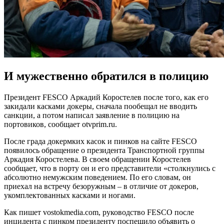
И мужественно обратился в полицию
Президент FESCO Аркадий Коростелев после того, как его
закидали касками докеры, сначала пообещал не вводить
санкции, а потом написал заявление в полицию на
портовиков, сообщает otvprim.ru.
После града докермких касок и пинков на сайте FESCO
появилось обращение о президента Транспортной группы
Аркадия Коростелева. В своем обращении Коростелев
сообщает, что в порту он и его представители «столкнулись с
абсолютно немужским поведением. По его словам, он
приехал на встречу безоружным – в отличие от докеров,
укомплектованных касками и ногами.
Как пишет vostokmedia.com, руководство FESCO после
инцидента с пинком президенту поспешило объявить о