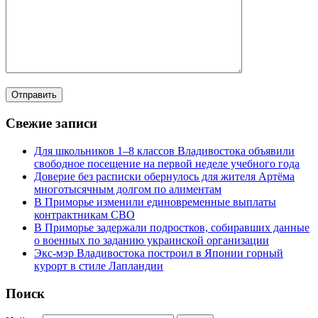
Свежие записи
Для школьников 1–8 классов Владивостока объявили
свободное посещение на первой неделе учебного года
Доверие без расписки обернулось для жителя Артёма
многотысячным долгом по алиментам
В Приморье изменили единовременные выплаты
контрактникам СВО
В Приморье задержали подростков, собиравших данные
о военных по заданию украинской организации
Экс-мэр Владивостока построил в Японии горный
курорт в стиле Лапландии
Поиск