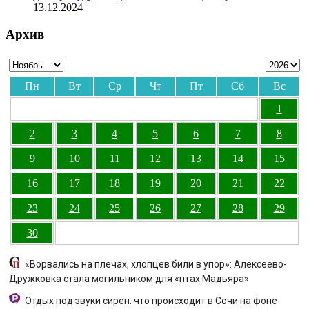
13.12.2024
Архив
Пн
Вт
Ср
Чт
Пт
Сб
Вс
1
2
3
4
5
6
7
8
9
10
11
12
13
14
15
16
17
18
19
20
21
22
23
24
25
26
27
28
29
30
«Ворвались на плечах, хлопцев били в упор»: Алексеево-
Дружковка стала могильником для «птах Мадьяра»
Отдых под звуки сирен: что происходит в Сочи на фоне