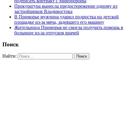
подписать контракт с Минобороны
Прокуратура вынесла предостережение одному из
застройщиков Владивостока
В Приморье мужчина ударил подростка на детской
площадке из-за мяча, задевшего его машину
Жительница Приморья не смогла получить помощь в
больнице из-за отпусков врачей
Поиск
Найти: