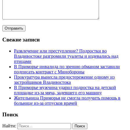
Свежие записи
Развлечение или преступление? Подростки во
Владивостоке разгромили туалеты и издевались над
птицами
В Приморье инвалида по зрению обманом заставили
подписать контракт с Минобороны
Прокуратура вынесла предостережение одному из
застройщиков Владивостока
В Приморье мужчина ударил подростка на детской
площадке из-за мяча, задевшего его машину
Жительница Приморья не смогла получить помощь в
больнице из-за отпусков врачей
Поиск
Найти: