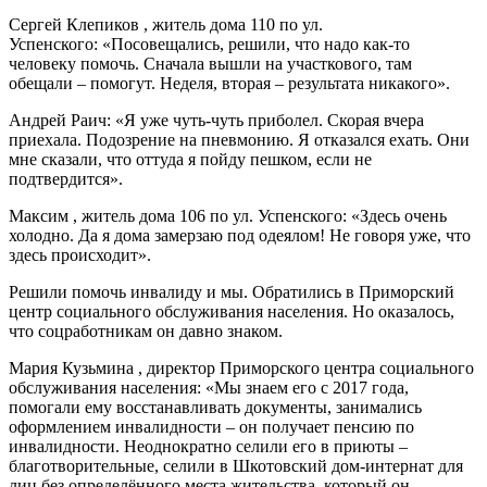
Сергей Клепиков , житель дома 110 по ул.
Успенского: «Посовещались, решили, что надо как-то
человеку помочь. Сначала вышли на участкового, там
обещали – помогут. Неделя, вторая – результата никакого».
Андрей Раич: «Я уже чуть-чуть приболел. Скорая вчера
приехала. Подозрение на пневмонию. Я отказался ехать. Они
мне сказали, что оттуда я пойду пешком, если не
подтвердится».
Максим , житель дома 106 по ул. Успенского: «Здесь очень
холодно. Да я дома замерзаю под одеялом! Не говоря уже, что
здесь происходит».
Решили помочь инвалиду и мы. Обратились в Приморский
центр социального обслуживания населения. Но оказалось,
что соцработникам он давно знаком.
Мария Кузьмина , директор Приморского центра социального
обслуживания населения: «Мы знаем его с 2017 года,
помогали ему восстанавливать документы, занимались
оформлением инвалидности – он получает пенсию по
инвалидности. Неоднократно селили его в приюты –
благотворительные, селили в Шкотовский дом-интернат для
лиц без определённого места жительства, который он