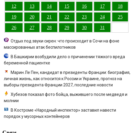
12
13
14
15
16
17
18
19
20
21
22
23
24
25
26
27
28
29
30
31
Отдых под звуки сирен: что происходит в Сочи на фоне
массированных атак беспилотников
В Башкирии возбудили дело о причинении тяжкого вреда
беременной пациентке
Марин Ле Пен, кандидат в президенты Франции: биография,
личная жизнь, как относится к России и Украине, прогноз на
выборы президента Франции 2027, последние новости
Хубезов показал фото бойца, выжившего после медведя и
молнии
В Костроме «Народный инспектор» заставил навести
порядок у мусорных контейнеров
Связь