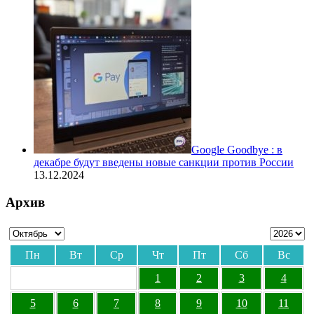
Google Goodbye : в
декабре будут введены новые санкции против России
13.12.2024
Архив
Пн
Вт
Ср
Чт
Пт
Сб
Вс
1
2
3
4
5
6
7
8
9
10
11