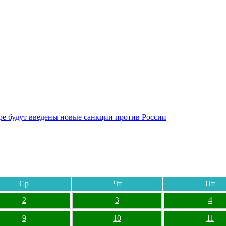
бре будут введены новые санкции против России
Ср
Чт
Пт
2
3
4
9
10
11