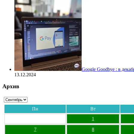
Google Goodbye : в дека
13.12.2024
Архив
Пн
Вт
1
7
8