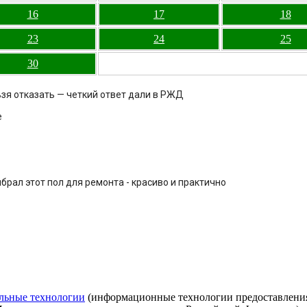
16
17
18
23
24
25
30
ьзя отказать — четкий ответ дали в РЖД
е
брал этот пол для ремонта - красиво и практично
льные технологии
(информационные технологии предоставления 