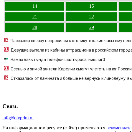
14
15
21
22
28
29
Пассажир сверху попросился к столику: в какие часы ему нел
Девушка выпала из кабины аттракциона в российском город
Намаз вакытында телефон шалтыраса, нишләргә?
Осенью и зимой жители Карелии смогут улететь на юг России
Отказалась от ламината и больше не вернусь к линолеуму: вы
Связь
info@otvprim.ru
На информационном ресурсе (сайте) применяются
рекомендате