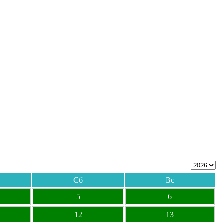
Сб
Вс
5
6
12
13