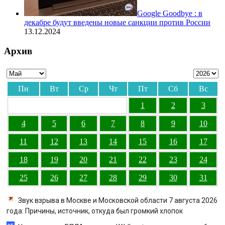
Google Goodbye : в
декабре будут введены новые санкции против России
13.12.2024
Архив
Пн
Вт
Ср
Чт
Пт
Сб
Вс
1
2
3
4
5
6
7
8
9
10
11
12
13
14
15
16
17
18
19
20
21
22
23
24
25
26
27
28
29
30
31
Звук взрыва в Москве и Московской области 7 августа 2026
года: Причины, источник, откуда был громкий хлопок