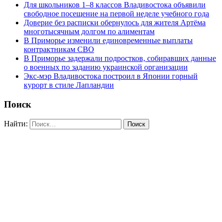
Для школьников 1–8 классов Владивостока объявили
свободное посещение на первой неделе учебного года
Доверие без расписки обернулось для жителя Артёма
многотысячным долгом по алиментам
В Приморье изменили единовременные выплаты
контрактникам СВО
В Приморье задержали подростков, собиравших данные
о военных по заданию украинской организации
Экс-мэр Владивостока построил в Японии горный
курорт в стиле Лапландии
Поиск
Найти: