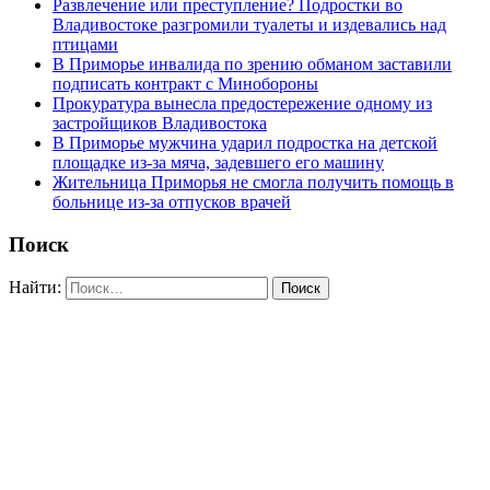
Развлечение или преступление? Подростки во
Владивостоке разгромили туалеты и издевались над
птицами
В Приморье инвалида по зрению обманом заставили
подписать контракт с Минобороны
Прокуратура вынесла предостережение одному из
застройщиков Владивостока
В Приморье мужчина ударил подростка на детской
площадке из-за мяча, задевшего его машину
Жительница Приморья не смогла получить помощь в
больнице из-за отпусков врачей
Поиск
Найти: