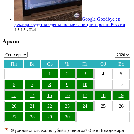
Google Goodbye : в
декабре будут введены новые санкции против России
13.12.2024
Архив
Пн
Вт
Ср
Чт
Пт
Сб
Вс
1
2
3
4
5
6
7
8
9
10
11
12
13
14
15
16
17
18
19
20
21
22
23
24
25
26
27
28
29
30
Журналист «пожалел убийц ученого»? Ответ Владимира