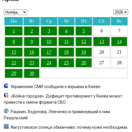
Пн
Вт
Ср
Чт
Пт
Сб
Вс
1
2
3
4
5
6
7
8
9
10
11
12
13
14
15
16
17
18
19
20
21
22
23
24
25
26
27
28
29
30
Украинские СМИ сообщили о взрывах в Киеве
«Война городов»: Дефицит противоракет у Киева может
привести к смене формата СВО
Рашкин, Ходунова, Левченко и примкнувший к ним
Решульский
Августовское солнце обманчиво: почему коже необходима