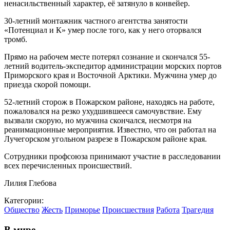
ненасильственный характер, её затянуло в конвейер.
30-летний монтажник частного агентства занятости
«Потенциал и К» умер после того, как у него оторвался
тромб.
Прямо на рабочем месте потерял сознание и скончался 55-
летний водитель-экспедитор администрации морских портов
Приморского края и Восточной Арктики. Мужчина умер до
приезда скорой помощи.
52-летний сторож в Пожарском районе, находясь на работе,
пожаловался на резко ухудшившееся самочувствие. Ему
вызвали скорую, но мужчина скончался, несмотря на
реанимационные мероприятия. Известно, что он работал на
Лучегорском угольном разрезе в Пожарском районе края.
Сотрудники профсоюза принимают участие в расследовании
всех перечисленных происшествий.
Лилия Глебова
Категории:
Общество
Жесть
Приморье
Происшествия
Работа
Трагедия
В мире