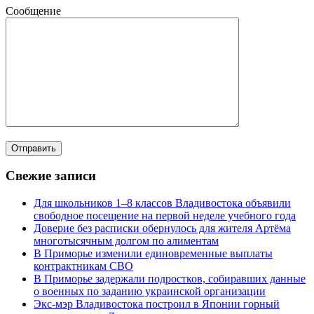
Сообщение
Свежие записи
Для школьников 1–8 классов Владивостока объявили
свободное посещение на первой неделе учебного года
Доверие без расписки обернулось для жителя Артёма
многотысячным долгом по алиментам
В Приморье изменили единовременные выплаты
контрактникам СВО
В Приморье задержали подростков, собиравших данные
о военных по заданию украинской организации
Экс-мэр Владивостока построил в Японии горный